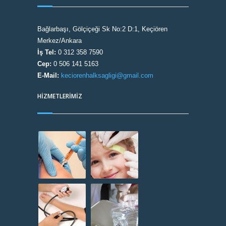
Bağlarbaşı, Gölçiçeği Sk No:2 D:1, Keçiören
Merkez/Ankara
İş Tel:
0 312 358 7590
Cep:
0 506 141 5163
E-Mail:
keciorenhalksagligi@gmail.com
HİZMETLERİMİZ