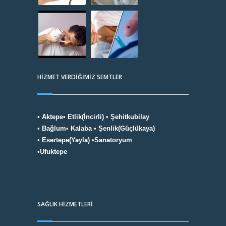
HİZMET VERDİĞİMİZ SEMTLER
•
Aktepe
•
Etlik(İncirli)
•
Şehitkubilay
•
Bağlum
•
Kalaba
•
Şenlik(Güçlükaya)
•
Esertepe(Yayla)
•
Sanatoryum
•
Ufuktepe
SAĞLIK HIZMETLERI