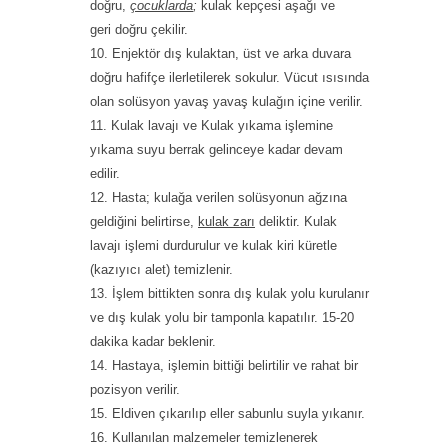
doğru,
çocuklarda
;
kulak kepçesi aşağı ve
geri doğru çekilir.
Enjektör dış kulaktan, üst ve arka duvara
doğru hafifçe ilerletilerek sokulur. Vücut ısısında
olan solüsyon yavaş yavaş kulağın içine verilir.
Kulak lavajı ve Kulak yıkama işlemine
yıkama suyu berrak gelinceye kadar devam
edilir.
Hasta; kulağa verilen solüsyonun ağzına
geldiğini belirtirse,
kulak zarı
deliktir. Kulak
lavajı işlemi durdurulur ve kulak kiri küretle
(kazıyıcı alet) temizlenir.
İşlem bittikten sonra dış kulak yolu kurulanır
ve dış kulak yolu bir tamponla kapatılır. 15-20
dakika kadar beklenir.
Hastaya, işlemin bittiği belirtilir ve rahat bir
pozisyon verilir.
Eldiven çıkarılıp eller sabunlu suyla yıkanır.
Kullanılan malzemeler temizlenerek