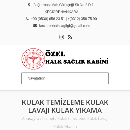
Bağlarbaşı Mah,Gölçiçeği Sk No:2 D:1,
KEÇİÖREN/ANKARA
+90 (0530) 656 23 51 | +(0312) 358 75 90
keciorenhalksagligi@gmail.com
KULAK TEMIZLEME KULAK
LAVAJI KULAK YIKAMA
Anasayfa
/
hizmet
/
Kulak temizleme Kulak Lavajı
Kulak Yıkama