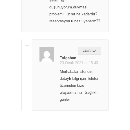
yikatmayi
düşünüyorum.duymasi
problemli .ücret ne kadardır?
rezervasyon u nasıl yaparız??
CEVAPLA
Tolgahan
29 Ocak 2021 at 15:43
Merhabalar Efendim
detaylı bilgi için Telefon
üzerinden bize
ulaşabilirsiniz. Sağlıklı
günler